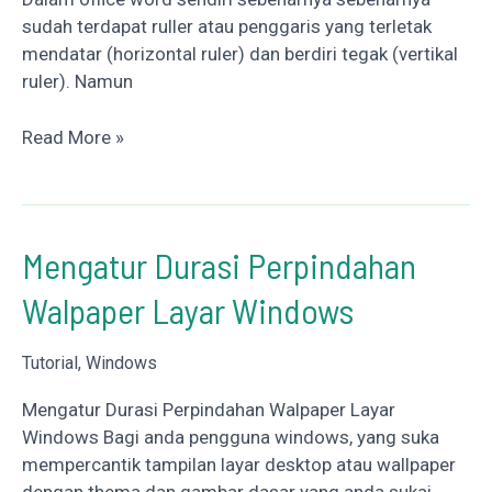
sudah terdapat ruller atau penggaris yang terletak
mendatar (horizontal ruler) dan berdiri tegak (vertikal
ruler). Namun
Cara
Read More »
Menampilkan
Ruler
/
Penggaris
Mengatur Durasi Perpindahan
Pada
Walpaper Layar Windows
Office
Word
Tutorial
,
Windows
Mengatur Durasi Perpindahan Walpaper Layar
Windows Bagi anda pengguna windows, yang suka
mempercantik tampilan layar desktop atau wallpaper
dengan thema dan gambar dasar yang anda sukai,