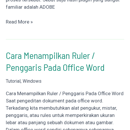
familiar adalah ADOBE
Cara
Read More »
Terbaru
Instal
Adobe
Flash
Cara Menampilkan Ruler /
Player
Penggaris Pada Office Word
Di
Windows
Tutorial
,
Windows
Cara Menampilkan Ruler / Penggaris Pada Office Word
Saat pengeditan dokument pada office word.
Terkadang kita membutuhkan alat pengukur, mistar,
penggaris, atau rules untuk memperkirakan ukuran
lebar atau panjang sebuah dokumen atau gambar.
Dalam office word sendiri sebenarnya sebenarnya