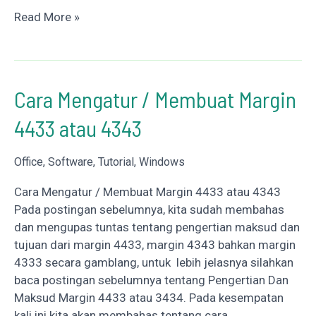
Cara
Read More »
Mengatur
Spasi
Pengetikan
Di
Cara Mengatur / Membuat Margin
Office
4433 atau 4343
Word
Office
,
Software
,
Tutorial
,
Windows
Cara Mengatur / Membuat Margin 4433 atau 4343
Pada postingan sebelumnya, kita sudah membahas
dan mengupas tuntas tentang pengertian maksud dan
tujuan dari margin 4433, margin 4343 bahkan margin
4333 secara gamblang, untuk lebih jelasnya silahkan
baca postingan sebelumnya tentang Pengertian Dan
Maksud Margin 4433 atau 3434. Pada kesempatan
kali ini kita akan membahas tentang cara