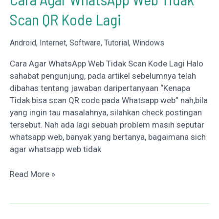
Indikator
Scan QR Kode Lagi
dan
Akan
Habis
Android
,
Internet
,
Software
,
Tutorial
,
Windows
?
Cara Agar WhatsApp Web Tidak Scan Kode Lagi Halo
sahabat pengunjung, pada artikel sebelumnya telah
dibahas tentang jawaban daripertanyaan “Kenapa
Tidak bisa scan QR code pada Whatsapp web” nah,bila
yang ingin tau masalahnya, silahkan check postingan
tersebut. Nah ada lagi sebuah problem masih seputar
whatsapp web, banyak yang bertanya, bagaimana sich
agar whatsapp web tidak
Cara
Read More »
Agar
WhatsApp
Web