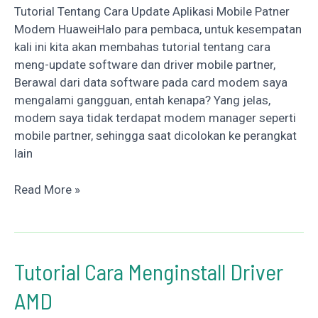
Tutorial Tentang Cara Update Aplikasi Mobile Patner
(Bahasa
Modem HuaweiHalo para pembaca, untuk kesempatan
Penulisan)
kali ini kita akan membahas tutorial tentang cara
meng-update software dan driver mobile partner,
Berawal dari data software pada card modem saya
mengalami gangguan, entah kenapa? Yang jelas,
modem saya tidak terdapat modem manager seperti
mobile partner, sehingga saat dicolokan ke perangkat
lain
Cara
Read More »
Update
Aplikasi
Mobile
Patner
Tutorial Cara Menginstall Driver
Modem
AMD
Huawei