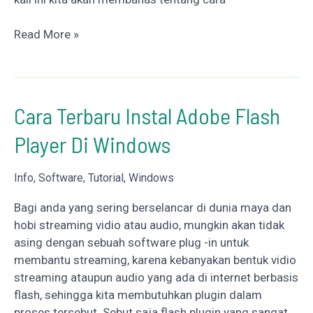
Cara
Read More »
Mengatur
/
Membuat
Margin
Cara Terbaru Instal Adobe Flash
4433
Player Di Windows
atau
4343
Info
,
Software
,
Tutorial
,
Windows
Bagi anda yang sering berselancar di dunia maya dan
hobi streaming vidio atau audio, mungkin akan tidak
asing dengan sebuah software plug -in untuk
membantu streaming, karena kebanyakan bentuk vidio
streaming ataupun audio yang ada di internet berbasis
flash, sehingga kita membutuhkan plugin dalam
proses tersebut. Sebut saja flash plugin yang sangat