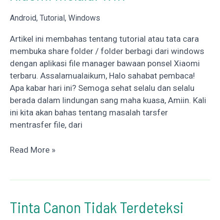
Only
Android
,
Tutorial
,
Windows
Artikel ini membahas tentang tutorial atau tata cara
membuka share folder / folder berbagi dari windows
dengan aplikasi file manager bawaan ponsel Xiaomi
terbaru. Assalamualaikum, Halo sahabat pembaca!
Apa kabar hari ini? Semoga sehat selalu dan selalu
berada dalam lindungan sang maha kuasa, Amiin. Kali
ini kita akan bahas tentang masalah tarsfer
mentrasfer file, dari
Membuka
Read More »
Shared
Folder
Windows
Dengan
Tinta Canon Tidak Terdeteksi
File