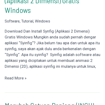
(Aplikasi 2 Dimensi) Gratis
Windows
Software
,
Tutorial
,
Windows
Download Dan Install Synfig (Aplikasi 2 Dimensi)
Gratis Windows Mungkin anda sudah pernah dengar
aplikasi “Syinfig“? Jika belum tau apa dan untuk apa itu
syinfig, saya akan ajak dulu anda berkenalan dengan
“Syinfig“. Apa itu syinfig? Syinfig adalah software atau
aplikasi yang diciptakan untuk membuat animasi 2
Dimensi (2D), aplikasi syinfig ini mulanya untuk linux,
Download
Read More »
Dan
Install
Synfig
(Aplikasi