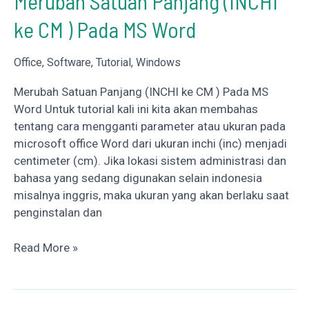
Merubah Satuan Panjang (INCHI
2
ke CM ) Pada MS Word
Dimensi)
Gratis
Windows
Office
,
Software
,
Tutorial
,
Windows
Merubah Satuan Panjang (INCHI ke CM ) Pada MS
Word Untuk tutorial kali ini kita akan membahas
tentang cara mengganti parameter atau ukuran pada
microsoft office Word dari ukuran inchi (inc) menjadi
centimeter (cm). Jika lokasi sistem administrasi dan
bahasa yang sedang digunakan selain indonesia
misalnya inggris, maka ukuran yang akan berlaku saat
penginstalan dan
Merubah
Read More »
Satuan
Panjang
(INCHI