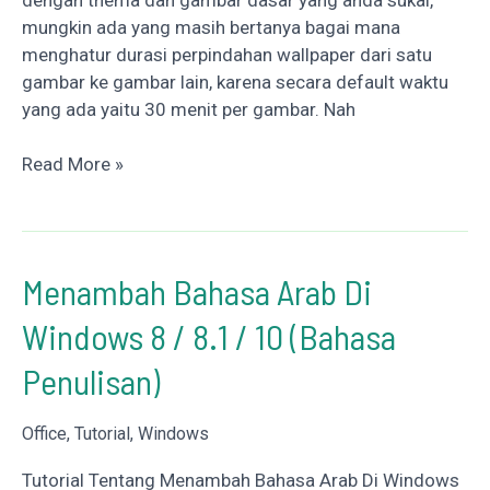
mungkin ada yang masih bertanya bagai mana
menghatur durasi perpindahan wallpaper dari satu
gambar ke gambar lain, karena secara default waktu
yang ada yaitu 30 menit per gambar. Nah
Mengatur
Read More »
Durasi
Perpindahan
Walpaper
Layar
Menambah Bahasa Arab Di
Windows
Windows 8 / 8.1 / 10 (Bahasa
Penulisan)
Office
,
Tutorial
,
Windows
Tutorial Tentang Menambah Bahasa Arab Di Windows