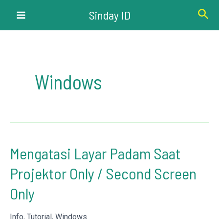
Lewati
Cari
Sinday ID
ke
Main
konten
Menu
Windows
Mengatasi Layar Padam Saat
Projektor Only / Second Screen
Only
Info
,
Tutorial
,
Windows