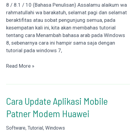
8 / 8.1 / 10 (Bahasa Penulisan) Assalamu alaikum wa
rahmatullahi wa barakatuh, selamat pagi dan selamat
beraktifitas atau sobat pengunjung semua, pada
kesempatan kali ini, kita akan membahas tutorial
tentang cara Menambah bahasa arab pada Windows
8, sebenarnya cara ini hampir sama saja dengan
tutorial pada windows 7,
Menambah
Read More »
Bahasa
Arab
Di
Windows
Cara Update Aplikasi Mobile
8
Patner Modem Huawei
/
8.1
/
Software
,
Tutorial
,
Windows
10