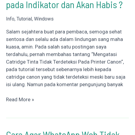
pada Indikator dan Akan Habis ?
Manager
Xiaomi
melalui
Info
,
Tutorial
,
Windows
Wifi
Salam sejahtera buat para pembaca, semoga sehat
sentosa dan selalu ada dalam lindungan sang maha
kuasa, amin. Pada salah satu postingan saya
terdahulu, pernah membahas tantang “Mengatasi
Catridge Tinta Tidak Terdeteksi Pada Printer Canon“,
pada tutorial tersebut sebenarnya lebih kepada
catridge canon yang tidak terdeteksi meski baru saja
isi ulang. Namun pada komentar pengunjung banyak
Tinta
Read More »
Canon
Tidak
Terdeteksi
pada
Cara Agar WhatsApp Web Tidak