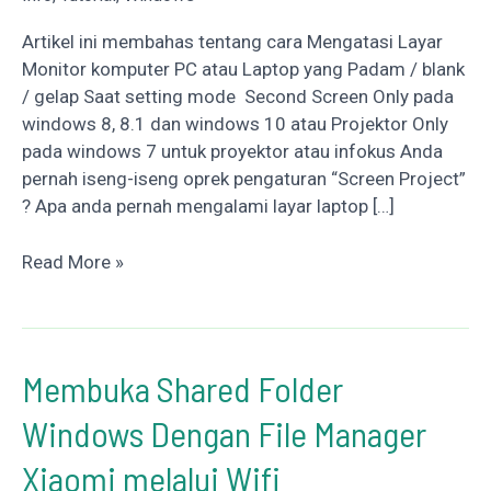
Artikel ini membahas tentang cara Mengatasi Layar
Monitor komputer PC atau Laptop yang Padam / blank
/ gelap Saat setting mode Second Screen Only pada
windows 8, 8.1 dan windows 10 atau Projektor Only
pada windows 7 untuk proyektor atau infokus Anda
pernah iseng-iseng oprek pengaturan “Screen Project”
? Apa anda pernah mengalami layar laptop […]
Mengatasi
Read More »
Layar
Padam
Saat
Projektor
Membuka Shared Folder
Only
Windows Dengan File Manager
/
Second
Xiaomi melalui Wifi
Screen