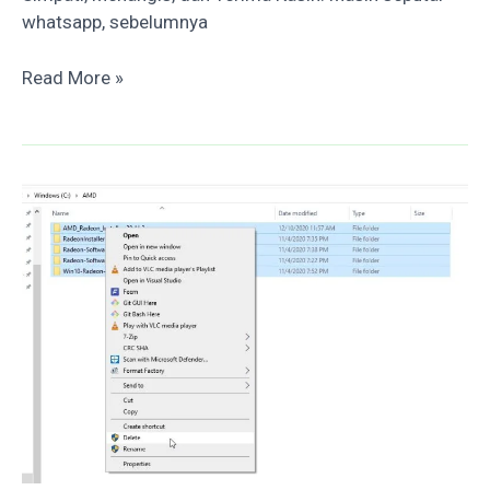
whatsapp, sebelumnya
Cara
Read More »
Memberi
Reaction
Di
Whatsapp
–
Fitur
Baru
2022