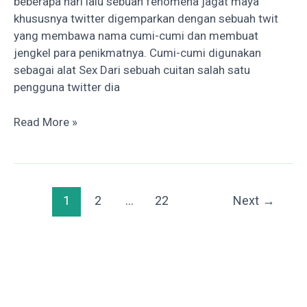
beberapa hari lalu sebuah fenomena jagat maya
khususnya twitter digemparkan dengan sebuah twit
yang membawa nama cumi-cumi dan membuat
jengkel para penikmatnya. Cumi-cumi digunakan
sebagai alat Sex Dari sebuah cuitan salah satu
pengguna twitter dia
Penggemar
Read More »
Cumi-
cumi
Dibuat
Trauma
Post
1
2
…
22
Next
→
Akibat
pagination
Kejadian
Ini