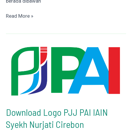
berada dibawah
Download
Read More »
Aplikasi
Katrol
Nilai
Excel
2025
–
Menaikkan
Nilai
Raport
SD/SMP/SMA
Download Logo PJJ PAI IAIN
Syekh Nurjati Cirebon