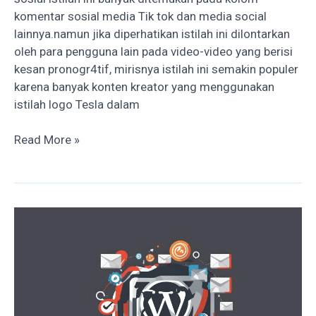
komentar sosial media Tik tok dan media social
lainnya.namun jika diperhatikan istilah ini dilontarkan
oleh para pengguna lain pada video-video yang berisi
kesan pronogr4tif, mirisnya istilah ini semakin populer
karena banyak konten kreator yang menggunakan
istilah logo Tesla dalam
Makna
Read More »
Logo
Tesla
“kamuflase
kebobrokan
akhlak”
para
komentator sosmed