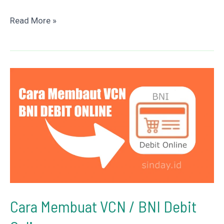
Cara
Read More »
Transfer
Uang
Dari
LinkAja
Ke
Rekening
Bank
Cara Membuat VCN / BNI Debit