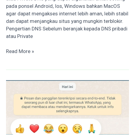
pada ponsel Android, Ios, Windows bahkan MacOS
agar dapat mengakses internet lebih aman, lebih stabil
dan dapat menjangkau situs yang mungkin terblokir.
Pengertian DNS Sebelum beranjak kepada DNS pribadi
atau Private
Daftar
Read More »
DNS
Pribadi
Untuk
Akses
Internet
Lebih
Aman