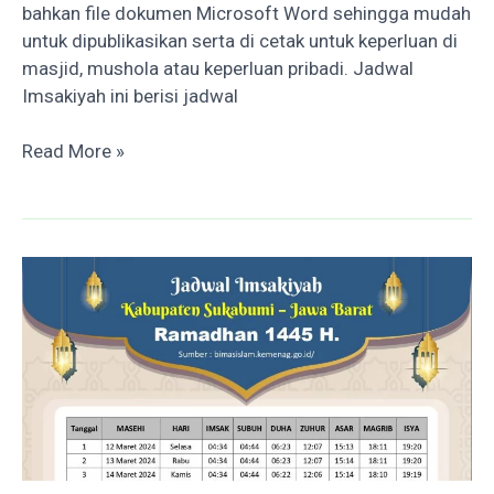
bahkan file dokumen Microsoft Word sehingga mudah
untuk dipublikasikan serta di cetak untuk keperluan di
masjid, mushola atau keperluan pribadi. Jadwal
Imsakiyah ini berisi jadwal
Jadwal
Read More »
Imsakiyah
Kab.
Bandung
Jawa
Barat
–
Ramadhan
1445
H./
2024
M.