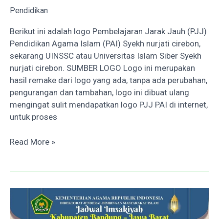
Pendidikan
Berikut ini adalah logo Pembelajaran Jarak Jauh (PJJ)
Pendidikan Agama Islam (PAI) Syekh nurjati cirebon,
sekarang UINSSC atau Universitas Islam Siber Syekh
nurjati cirebon. SUMBER LOGO Logo ini merupakan
hasil remake dari logo yang ada, tanpa ada perubahan,
pengurangan dan tambahan, logo ini dibuat ulang
mengingat sulit mendapatkan logo PJJ PAI di internet,
untuk proses
Download
Read More »
Logo
PJJ
PAI
IAIN
Syekh
Nurjati