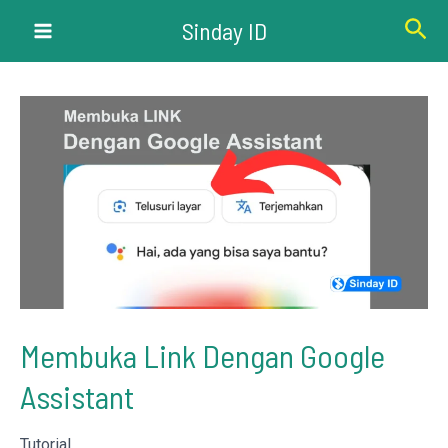
Lewati
Cari
Sinday ID
ke
Main
konten
Menu
Membuka Link Dengan Google
Assistant
Tutorial