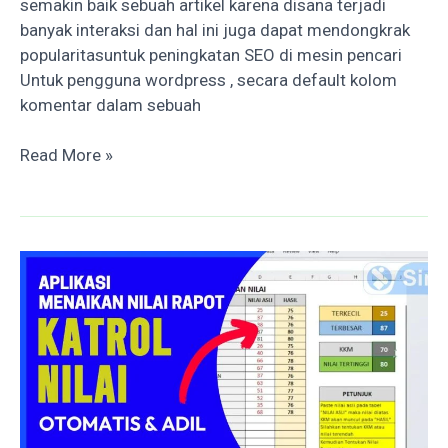
semakin baik sebuah artikel karena disana terjadi
banyak interaksi dan hal ini juga dapat mendongkrak
popularitasuntuk peningkatan SEO di mesin pencari
Untuk pengguna wordpress , secara default kolom
komentar dalam sebuah
Cara
Read More »
menonaktifkan
field
email
dan
URL
pada
komentar
wordpress