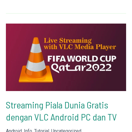
Imsakiyah
Kab.
Sukabumi
Jawa
Barat
–
Ramadhan
1445
/
2024
Streaming Piala Dunia Gratis
dengan VLC Android PC dan TV
Android
,
Info
,
Tutorial
,
Uncategorized