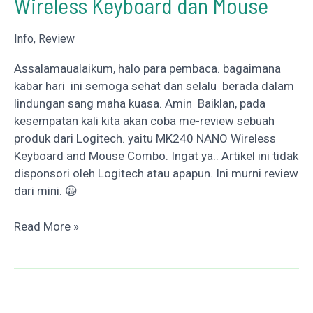
Wireless Keyboard dan Mouse
Info
,
Review
Assalamaualaikum, halo para pembaca. bagaimana
kabar hari ini semoga sehat dan selalu berada dalam
lindungan sang maha kuasa. Amin Baiklan, pada
kesempatan kali kita akan coba me-review sebuah
produk dari Logitech. yaitu MK240 NANO Wireless
Keyboard and Mouse Combo. Ingat ya.. Artikel ini tidak
disponsori oleh Logitech atau apapun. Ini murni review
dari mini. 😀
REVIEW
Read More »
Logitech
Nano
MK240
Wireless
Keyboard