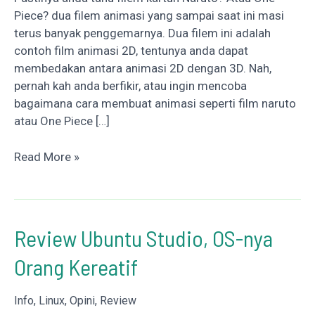
Piece? dua filem animasi yang sampai saat ini masi
terus banyak penggemarnya. Dua filem ini adalah
contoh film animasi 2D, tentunya anda dapat
membedakan antara animasi 2D dengan 3D. Nah,
pernah kah anda berfikir, atau ingin mencoba
bagaimana cara membuat animasi seperti film naruto
atau One Piece […]
Synfig
Read More »
Studio
Aplikasi
Pembuat
2D
Review Ubuntu Studio, OS-nya
Gratis
Orang Kereatif
Terbaik
(Review)
Info
,
Linux
,
Opini
,
Review