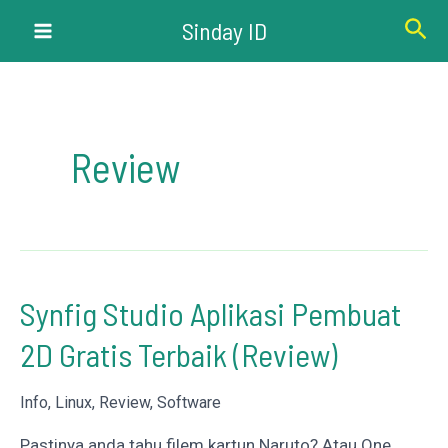
Lewati
Cari
Sinday ID
ke
Main
konten
Menu
Review
Synfig Studio Aplikasi Pembuat
2D Gratis Terbaik (Review)
Info
,
Linux
,
Review
,
Software
Pastinya anda tahu filem kartun Naruto? Atau One