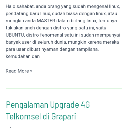
Halo sahabat, anda orang yang sudah mengenal linux,
pendatang baru linux, sudah biasa dengan linux, atau
mungkin anda MASTER dalam bidang linux, tentunya
tak akan aneh dengan distro yang satu ini, yaitu
UBUNTU, distro fenomenal satu ini sudah mempunyai
banyak user di seluruh dunia, mungkin karena mereka
para user dibuat nyaman dengan tampilana,
kemudahan dan
Review
Read More »
Ubuntu
Studio,
OS-
nya
Pengalaman Upgrade 4G
Orang
Telkomsel di Grapari
Kereatif