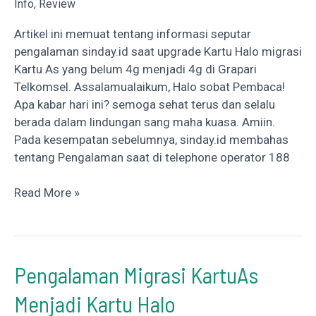
Info
,
Review
Artikel ini memuat tentang informasi seputar
pengalaman sinday.id saat upgrade Kartu Halo migrasi
Kartu As yang belum 4g menjadi 4g di Grapari
Telkomsel. Assalamualaikum, Halo sobat Pembaca!
Apa kabar hari ini? semoga sehat terus dan selalu
berada dalam lindungan sang maha kuasa. Amiin.
Pada kesempatan sebelumnya, sinday.id membahas
tentang Pengalaman saat di telephone operator 188
Pengalaman
Read More »
Upgrade
4G
Telkomsel
di
Pengalaman Migrasi KartuAs
Grapari
Menjadi Kartu Halo