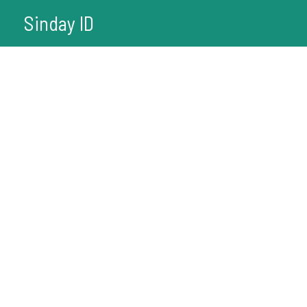
Lewati
Sinday ID
ke
konten