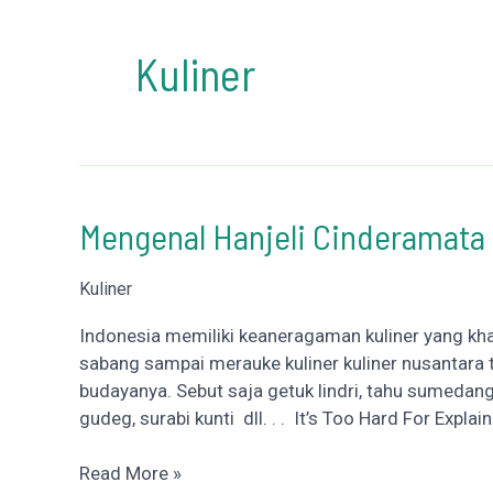
Kuliner
Mengenal Hanjeli Cinderamata 
Kuliner
Indonesia memiliki keaneragaman kuliner yang kh
sabang sampai merauke kuliner kuliner nusantara t
budayanya. Sebut saja getuk lindri, tahu sumedang, 
gudeg, surabi kunti dll. . . It’s Too Hard For Expl
Mengenal
Read More »