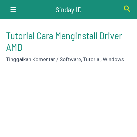
Lewati
Cari
Sinday ID
ke
Main
konten
Menu
Tutorial Cara Menginstall Driver
AMD
Tinggalkan Komentar
/
Software
,
Tutorial
,
Windows