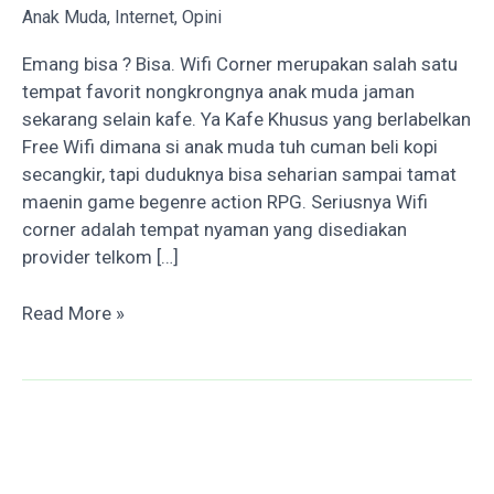
Anak Muda
,
Internet
,
Opini
Emang bisa ? Bisa. Wifi Corner merupakan salah satu
tempat favorit nongkrongnya anak muda jaman
sekarang selain kafe. Ya Kafe Khusus yang berlabelkan
Free Wifi dimana si anak muda tuh cuman beli kopi
secangkir, tapi duduknya bisa seharian sampai tamat
maenin game begenre action RPG. Seriusnya Wifi
corner adalah tempat nyaman yang disediakan
provider telkom […]
Dear
Read More »
Jomblo,
Coba
Manfaatin
Wifi
Corner
biar