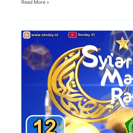
Buku
Read More »
Digital
Kemenag
Untuk
RA
MI
MTs
dan
MA
Sesuai
KMA
183
Tahun
2019