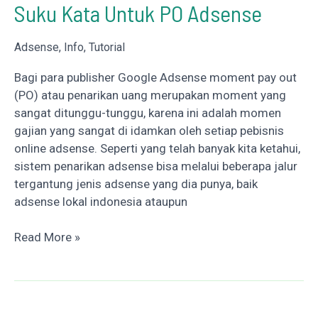
Suku Kata Untuk PO Adsense
/
BULAN
(Work
Adsense
,
Info
,
Tutorial
100%)
Bagi para publisher Google Adsense moment pay out
(PO) atau penarikan uang merupakan moment yang
sangat ditunggu-tunggu, karena ini adalah momen
gajian yang sangat di idamkan oleh setiap pebisnis
online adsense. Seperti yang telah banyak kita ketahui,
sistem penarikan adsense bisa melalui beberapa jalur
tergantung jenis adsense yang dia punya, baik
adsense lokal indonesia ataupun
Mengisi
Read More »
Nama
Penerima
WU
Satu