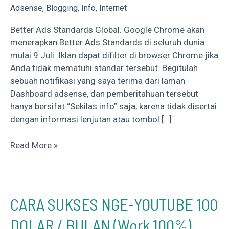
Adsense
,
Blogging
,
Info
,
Internet
Better Ads Standards Global. Google Chrome akan
menerapkan Better Ads Standards di seluruh dunia
mulai 9 Juli. Iklan dapat difilter di browser Chrome jika
Anda tidak mematuhi standar tersebut. Begitulah
sebuah notifikasi yang saya terima dari laman
Dashboard adsense, dan pemberitahuan tersebut
hanya bersifat “Sekilas info” saja, karena tidak disertai
dengan informasi lenjutan atau tombol […]
Apa
Read More »
Kegunaan
Better
Ads
Standar
CARA SUKSES NGE-YOUTUBE 100
Global
DOLAR / BULAN (Work 100%)
Google