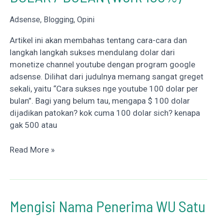
Chrome
?
Adsense
,
Blogging
,
Opini
AdBlock
Artikel ini akan membahas tentang cara-cara dan
?
langkah langkah sukses mendulang dolar dari
monetize channel youtube dengan program google
adsense. Dilihat dari judulnya memang sangat greget
sekali, yaitu “Cara sukses nge youtube 100 dolar per
bulan”. Bagi yang belum tau, mengapa $ 100 dolar
dijadikan patokan? kok cuma 100 dolar sich? kenapa
gak 500 atau
CARA
Read More »
SUKSES
NGE-
YOUTUBE
100
Mengisi Nama Penerima WU Satu
DOLAR