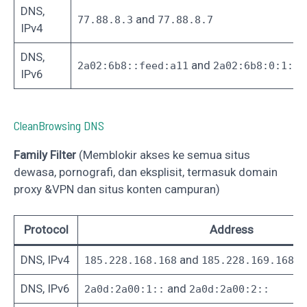
DNS,
and
77.88.8.3
77.88.8.7
IPv4
DNS,
and
2a02:6b8::feed:a11
2a02:6b8:0:1::f
IPv6
CleanBrowsing DNS
Family Filter
(Memblokir akses ke semua situs
dewasa, pornografi, dan eksplisit, termasuk domain
proxy &VPN dan situs konten campuran‎)
Protocol
Address
DNS, IPv4
and
185.228.168.168
185.228.169.168
DNS, IPv6
and
2a0d:2a00:1::
2a0d:2a00:2::