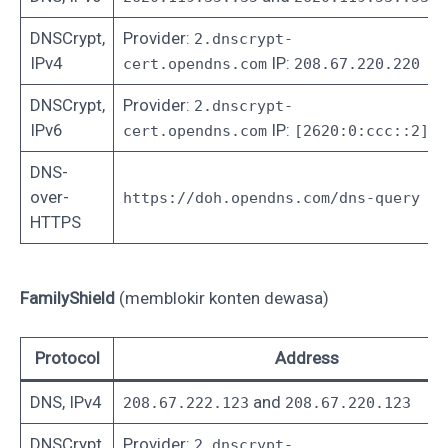
DNSCrypt,
Provider:
2.dnscrypt-
IPv4
IP:
cert.opendns.com
208.67.220.220
DNSCrypt,
Provider:
2.dnscrypt-
IPv6
IP:
cert.opendns.com
[2620:0:ccc::2]
DNS-
over-
https://doh.opendns.com/dns-query
HTTPS
FamilyShield
(‎memblokir konten dewasa‎‎)
Protocol
Address
DNS, IPv4
and
208.67.222.123
208.67.220.123
DNSCrypt,
Provider:
2.dnscrypt-