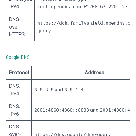
IPv4
IP:
cert.opendns.com
208.67.220.123
DNS-
https://doh.familyshield.opendns.com
over-
query
HTTPS
Google DNS
Protocol
Address
DNS,
and
8.8.8.8
8.8.4.4
IPv4
DNS,
and
2001:4860:4860::8888
2001:4860:486
IPv6
DNS-
over-
https://dns.google/dns-query