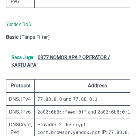
IPv6
Yandex DNS
Basic
(Tanpa Filter)
Baca Juga :
0877 NOMOR APA ? OPERATOR /
KARTU APA
Protocol
Address
DNS, IPv4
and
77.88.8.8
77.88.8.1
DNS, IPv6
and
2a02:6b8::feed:0ff
2a02:6b8:0:1::
DNSCrypt,
Provider:
2.dnscrypt-
IPv4
IP:
cert.browser.yandex.net
77.88.8.78