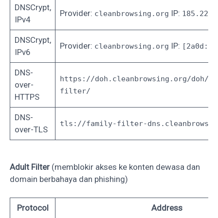
DNSCrypt,
Provider:
IP:
cleanbrowsing.org
185.228.
IPv4
DNSCrypt,
Provider:
IP:
cleanbrowsing.org
[2a0d:2a
IPv6
DNS-
https://doh.cleanbrowsing.org/doh/fa
over-
filter/
HTTPS
DNS-
tls://family-filter-dns.cleanbrowsin
over-TLS
Adult Filter
(memblokir akses ke konten dewasa dan
domain berbahaya dan phishing‎)
Protocol
Address