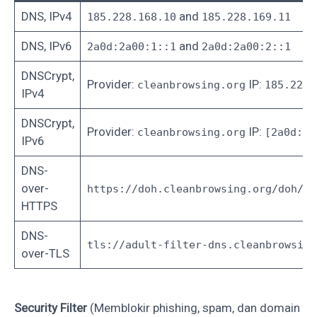
DNS, IPv4
and
185.228.168.10
185.228.169.11
DNS, IPv6
and
2a0d:2a00:1::1
2a0d:2a00:2::1
DNSCrypt,
Provider:
IP:
cleanbrowsing.org
185.228.
IPv4
DNSCrypt,
Provider:
IP:
cleanbrowsing.org
[2a0d:2a
IPv6
DNS-
over-
https://doh.cleanbrowsing.org/doh/ad
HTTPS
DNS-
tls://adult-filter-dns.cleanbrowsing
over-TLS
Security Filter
(‎Memblokir phishing, spam, dan domain