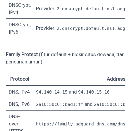
DNSCrypt,
Provider:
2.dnscrypt.default.ns1.adgua
IPv4
DNSCrypt,
Provider:
2.dnscrypt.default.ns1.adgua
IPv6
Family Protect
(fitur default + blokir situs dewasa, dan
pencarian aman)
Protocol
Address
DNS, IPv4
and
94.140.14.15
94.140.15.16
DNS, IPv6
and
2a10:50c0::bad1:ff
2a10:50c0::bad
DNS-
over-
https://family.adguard-dns.com/dns-q