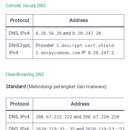
Comodo Secure DNS
Protocol
Address
DNS, IPv4
and
8.26.56.26
8.20.247.20
DNSCrypt,
Provider:
2.dnscrypt-cert.shield-
IPv4
IP:
2.dnsbycomodo.com
8.20.247.2
CleanBrowsing DNS
Standard
(‎Melindungi perangkat dari malware‎‎)
Protocol
Address
DNS, IPv4
and
208.67.222.222
208.67.220.220
DNS, IPv6
and
2620:119:35::35
2620:119:53::53