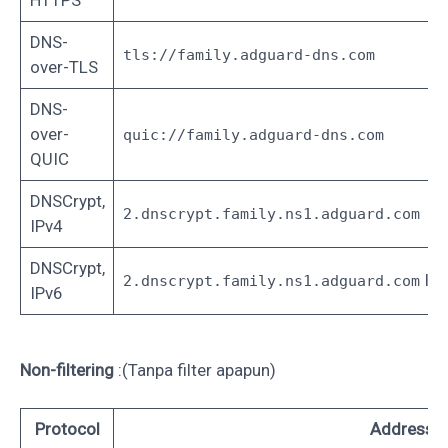
HTTPS
DNS-
tls://family.adguard-dns.com
over-TLS
DNS-
over-
quic://family.adguard-dns.com
QUIC
DNSCrypt,
IP
2.dnscrypt.family.ns1.adguard.com
IPv4
DNSCrypt,
IP:
2.dnscrypt.family.ns1.adguard.com
IPv6
Non-filtering
:(Tanpa filter apapun)
Protocol
Address