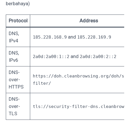
berbahaya‎‎)
Protocol
Address
DNS,
and
185.228.168.9
185.228.169.9
IPv4
DNS,
and
2a0d:2a00:1::2
2a0d:2a00:2::2
IPv6
DNS-
https://doh.cleanbrowsing.org/doh/sec
over-
filter/
HTTPS
DNS-
over-
tls://security-filter-dns.cleanbrowsi
TLS