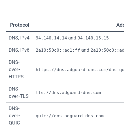
Protocol
Addre
DNS, IPv4
and
94.140.14.14
94.140.15.15
DNS, IPv6
and
2a10:50c0::ad1:ff
2a10:50c0::ad2:
DNS-
over-
https://dns.adguard-dns.com/dns-quer
HTTPS
DNS-
tls://dns.adguard-dns.com
over-TLS
DNS-
over-
quic://dns.adguard-dns.com
QUIC