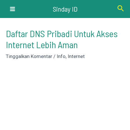
Lewati
Cari
Sinday ID
ke
Main
konten
Menu
Daftar DNS Pribadi Untuk Akses
Internet Lebih Aman
Tinggalkan Komentar
/
Info
,
Internet