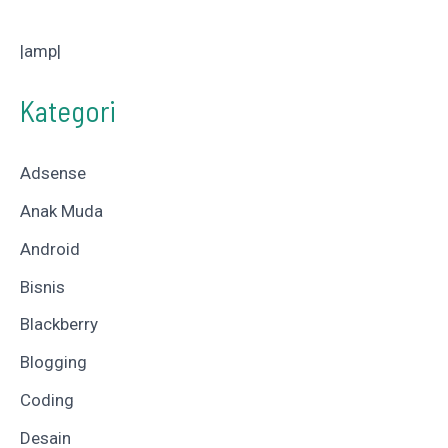
|amp|
Kategori
Adsense
Anak Muda
Android
Bisnis
Blackberry
Blogging
Coding
Desain