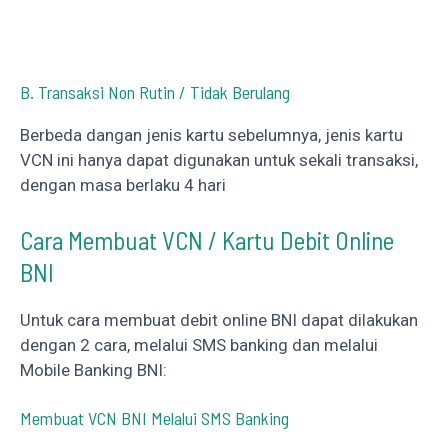
B. Transaksi Non Rutin / Tidak Berulang
Berbeda dangan jenis kartu sebelumnya, jenis kartu
VCN ini hanya dapat digunakan untuk sekali transaksi,
dengan masa berlaku 4 hari
Cara Membuat VCN / Kartu Debit Online
BNI
Untuk cara membuat debit online BNI dapat dilakukan
dengan 2 cara, melalui SMS banking dan melalui
Mobile Banking BNI:
Membuat VCN BNI Melalui SMS Banking