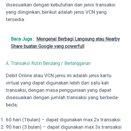
disesuaikan dengan kebutuhan dan jenis transaksi
yang diinginkan, berikut adalah jenis VCN yang
tersedia :
Baca Juga :
Mengenal Berbagi Langsung atau Nearby
Share buatan Google yang powerfull
A. Transaksi Rutin Berulang / Berlangganan
Debit Online atau VCN jenis ini adalah jenis kartu
virtual yang dapat digunakan lebih dari satu kali
transaksi, dengan masa penggunaan yang dapat
disesuaikan dengan jumlah transaksi yang berbeda-
beda;
60 hari (1bulan) – dapat digunakan max 2x transaksi
90 hari (3 bulan) – dapat digunakan max 3x transaksi