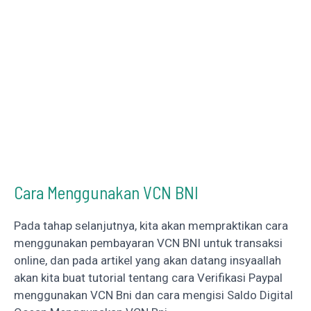
Cara Menggunakan VCN BNI
Pada tahap selanjutnya, kita akan mempraktikan cara
menggunakan pembayaran VCN BNI untuk transaksi
online, dan pada artikel yang akan datang insyaallah
akan kita buat tutorial tentang cara Verifikasi Paypal
menggunakan VCN Bni dan cara mengisi Saldo Digital