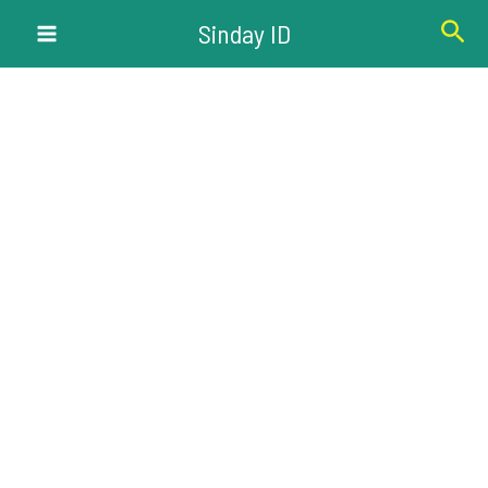
Lewati
Cari
Sinday ID
ke
Main
konten
Menu