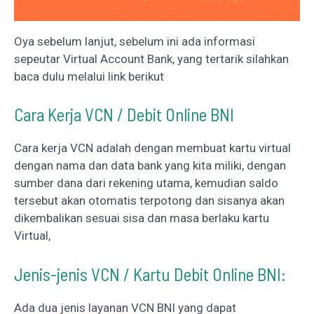
Oya sebelum lanjut, sebelum ini ada informasi
sepeutar
Virtual Account Bank
, yang tertarik silahkan
baca dulu melalui
link berikut
Cara Kerja VCN / Debit Online BNI
Cara kerja VCN adalah dengan membuat kartu virtual
dengan nama dan data bank yang kita miliki, dengan
sumber dana dari rekening utama, kemudian saldo
tersebut akan otomatis terpotong dan sisanya akan
dikembalikan sesuai sisa dan masa berlaku kartu
Virtual,
Jenis-jenis VCN / Kartu Debit Online BNI:
Ada dua jenis layanan VCN BNI yang dapat