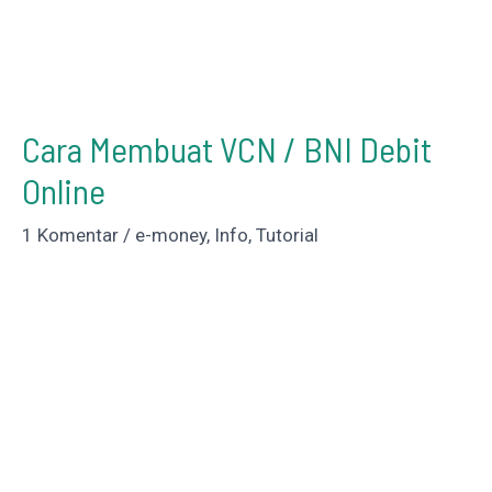
Cara Membuat VCN / BNI Debit
Online
1 Komentar
/
e-money
,
Info
,
Tutorial