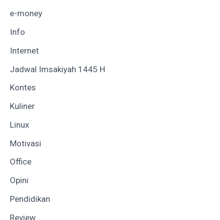
e-money
Info
Internet
Jadwal Imsakiyah 1445 H
Kontes
Kuliner
Linux
Motivasi
Office
Opini
Pendidikan
Review