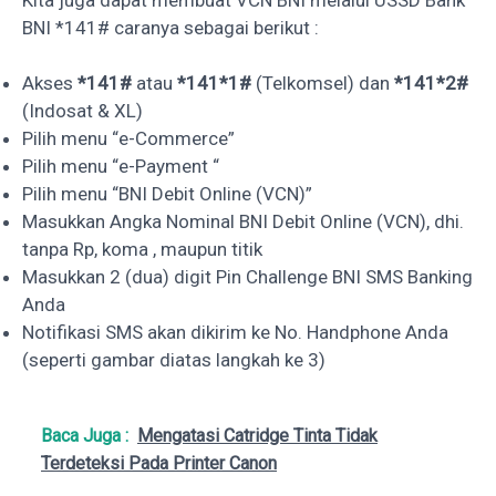
BNI *141# caranya sebagai berikut :
Akses
*141#
atau
*141*1#
(Telkomsel) dan
*141*2#
(Indosat & XL)
Pilih menu “e-Commerce”
Pilih menu “e-Payment “
Pilih menu “BNI Debit Online (VCN)”
Masukkan Angka Nominal BNI Debit Online (VCN), dhi.
tanpa Rp, koma , maupun titik
Masukkan 2 (dua) digit Pin Challenge BNI SMS Banking
Anda
Notifikasi SMS akan dikirim ke No. Handphone Anda
(seperti gambar diatas langkah ke 3)
Baca Juga :
Mengatasi Catridge Tinta Tidak
Terdeteksi Pada Printer Canon