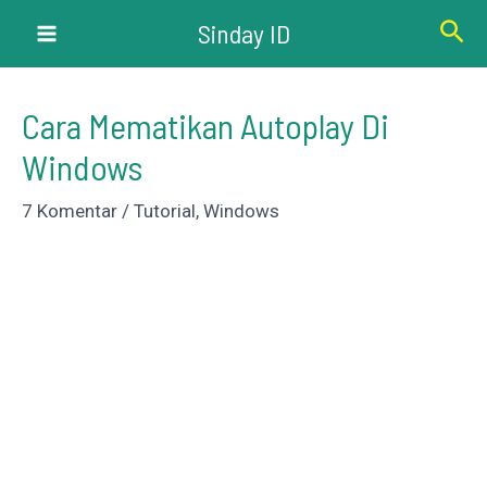
Lewati
Cari
Sinday ID
ke
Main
konten
Menu
Cara Mematikan Autoplay Di
Windows
7 Komentar
/
Tutorial
,
Windows