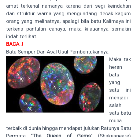
amat terkenal namanya karena dari segi keindahan
dan struktur warna yang mengundang decak kagum
orang yang melihatnya, apalagi bila batu Kalimaya ini
terkena
pantulan cahaya, maka kilauannya semakin
indah terlihat.
BACA..!
Batu Sempur Dan Asal Usul Pembentukannya
Maka
tak
heran
batu
yang
satu ini
menjadi
salah
satu batu
mulia
terbaik di dunia hingga mendapat julukan Ratunya Batu
Permata “
The Queen of Gems
” (Shakespeare)