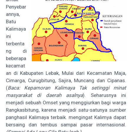
Penyebar
annya,
Batu
Kalimaya
ini
terbenta
ng di
beberapa
kecamat
an di Kabupaten Lebak, Mulai dari Kecamatan Maja,
Cimarga, Curugbitung, Sajira, Muncang dan Cipanas.
(
Baca:
Kepamoran Kalimaya Tak setinggi minat
masyarakat di daerah asalnya
).
Seharusnya ini
menjadi sebuah Omset yang menggiurkan bagi warga
Rangkasbitung, karena menjadi satu-satunya sumber
panghasil Kalimaya terbaik. mengingat Kalimya dapat
bersaing dan tembus sampai pasar internasional.
(Sampai
Ada Lagu Gila Batu loch
)
.