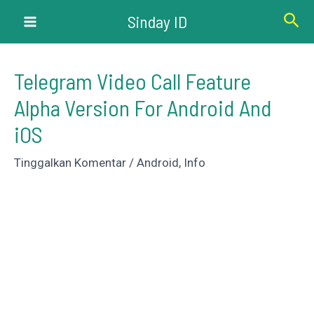
Lewati
Cari
Sinday ID
ke
Main
konten
Menu
Telegram Video Call Feature
Alpha Version For Android And
iOS
Tinggalkan Komentar
/
Android
,
Info