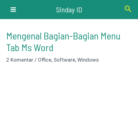
Lewati
Cari
Sinday ID
ke
Main
konten
Menu
Mengenal Bagian-Bagian Menu
Tab Ms Word
2 Komentar
/
Office
,
Software
,
Windows