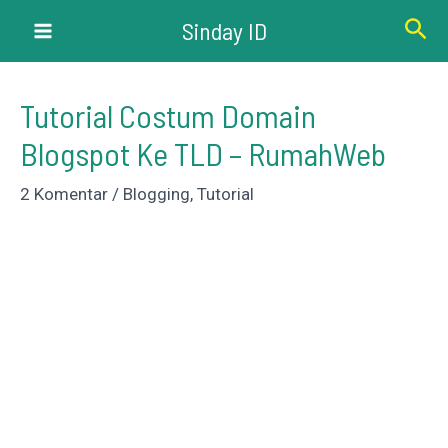
Lewati
Cari
Sinday ID
ke
Main
konten
Menu
Tutorial Costum Domain
Blogspot Ke TLD – RumahWeb
2 Komentar
/
Blogging
,
Tutorial