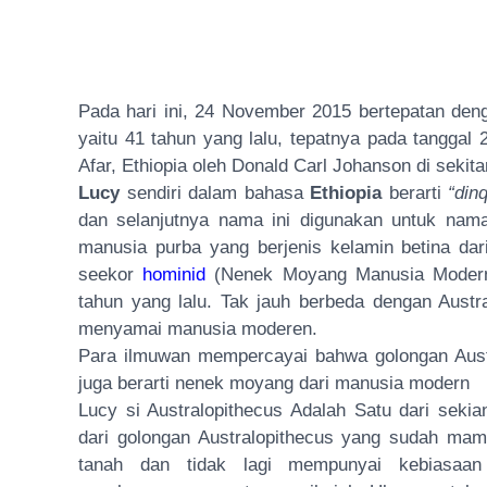
Pada hari ini, 24 November 2015 bertepatan de
yaitu 41 tahun yang lalu, tepatnya pada tangga
Afar, Ethiopia oleh Donald Carl Johanson di sekita
Lucy
sendiri dalam bahasa
Ethiopia
berarti
“din
dan selanjutnya nama ini digunakan untuk nam
manusia purba yang berjenis kelamin betina dari
seekor
hominid
(Nenek Moyang Manusia Modern) 
tahun yang lalu. Tak jauh berbeda dengan Austr
menyamai manusia moderen.
Para ilmuwan mempercayai bahwa golongan Aust
juga berarti nenek moyang dari manusia modern
Lucy si Australopithecus Adalah Satu dari seki
dari golongan Australopithecus yang sudah mamp
tanah dan tidak lagi mempunyai kebiasaan 