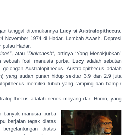
ngan tanggal ditemukannya
Lucy si Australopithecus
,
l 24 November 1974 di Hadar, Lembah Awash, Depresi
r pulau Hadar.
qineš”
, atau
“Dinkenesh”
, artinya “Yang Menakjubkan”
a sebuah fosil manusia purba.
Lucy
adalah sebutan
 golongan Australopithecus. Australopithecus adalah
yang sudah punah hidup sekitar 3,9 dan 2,9 juta
alopithecus memiliki tubuh yang ramping dan hampir
ralopithecus adalah nenek moyang dari Homo, yang
an banyak manusia purba
u berjalan tegak diatas
bergelantungan diatas