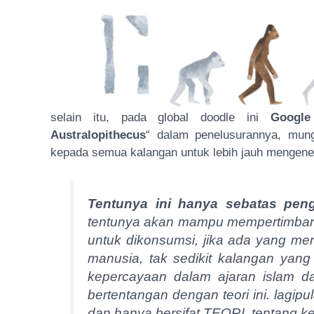
selain itu, pada global doodle ini
Google
Australopithecus
“
dalam penelusurannya, mung
kepada semua kalangan untuk lebih jauh mengeneta
Tentunya ini hanya sebatas pen
tentunya akan mampu mempertimbang
untuk dikonsumsi, jika ada yang men
manusia, tak sedikit kalangan yang
kepercayaan dalam ajaran islam d
bertentangan dengan teori ini. lagipul
dan hanya bersifat TEORI, tentang k