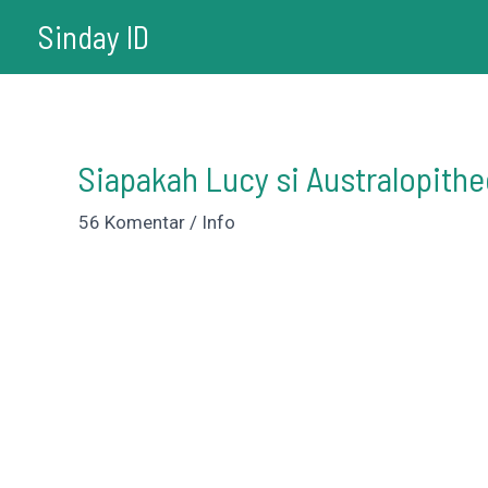
Lewati
Sinday ID
ke
konten
Siapakah Lucy si Australopithe
56 Komentar
/
Info