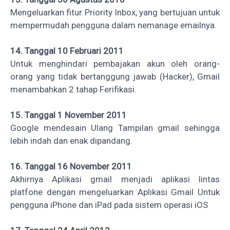
Mengeluarkan fitur Priority Inbox, yang bertujuan untuk
mempermudah pengguna dalam nemanage emailnya.
14. Tanggal 10 Februari 2011
Untuk menghindari pembajakan akun oleh orang-
orang yang tidak bertanggung jawab (Hacker), Gmail
menambahkan 2 tahap Ferifikasi.
15. Tanggal 1 November 2011
Google mendesain Ulang Tampilan gmail sehingga
lebih indah dan enak dipandang.
16. Tanggal 16 November 2011
Akhirnya Aplikasi gmail menjadi aplikasi lintas
platfone dengan mengeluarkan Aplikasi Gmail Untuk
pengguna iPhone dan iPad pada sistem operasi iOS