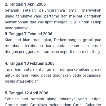
2. Tanggal 1 April 2005
Setahun setelah peluncurannya gmail merayakan
ulang tahunnya yang pertama dan melipat gandakan
penyimpanan dua kali lipat menjadi 2GB untuk setiap
penggunanya.
3. Tanggal 7 Februari 2006
Kian hari kian meningkat, Perkembangan gmail pun
membuat terobosan baru pada penampilan email
dengan penggunakan tampilan seperti dalam chatting
4. Tanggal 10 Februari 2006
Tiga hari setelah itu, gmail memperkenalkan gmail
untuk domain yang dapat digunakan pada organisasi
bisnis atau sekolah
5. Tanggal 12 April 2006
Sebelas hari setelah ulang tahunnya yang ketiga,
Google pada Gmailnya meluncurkan Gmail Calender