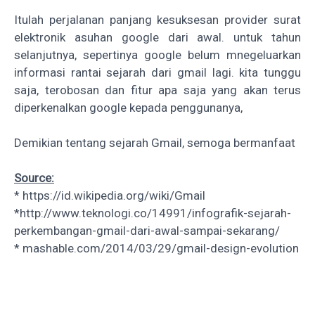
Itulah perjalanan panjang kesuksesan provider surat
elektronik asuhan google dari awal. untuk tahun
selanjutnya, sepertinya google belum mnegeluarkan
informasi rantai sejarah dari gmail lagi. kita tunggu
saja, terobosan dan fitur apa saja yang akan terus
diperkenalkan google kepada penggunanya,
Demikian tentang sejarah Gmail, semoga bermanfaat
Source:
* https://id.wikipedia.org/wiki/Gmail
*http://www.teknologi.co/14991/infografik-sejarah-
perkembangan-gmail-dari-awal-sampai-sekarang/
* mashable.com/2014/03/29/gmail-design-evolution