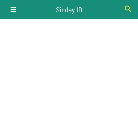
Lewati
Cari
Sinday ID
ke
Main
konten
Menu