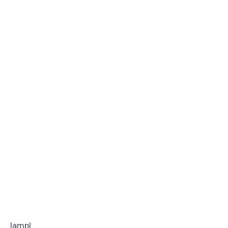
|amp|