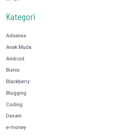
Kategori
Adsense
Anak Muda
Android
Bisnis
Blackberry
Blogging
Coding
Desain
e-money