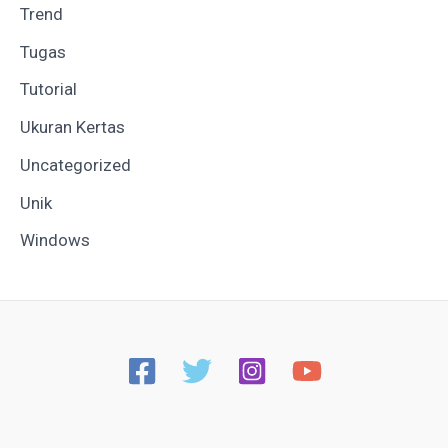
Trend
Tugas
Tutorial
Ukuran Kertas
Uncategorized
Unik
Windows