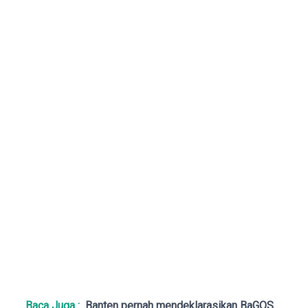
Baca Juga :
Banten pernah mendeklarasikan BaGOS