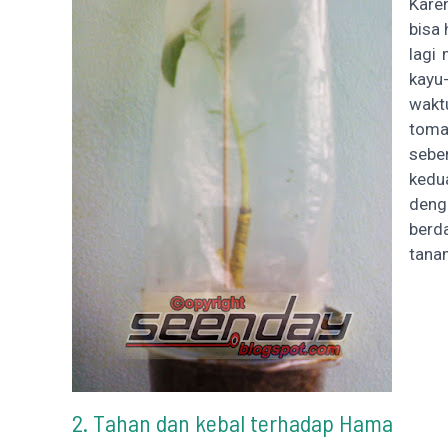
Kare
bisa 
lagi
kayu
wakt
toma
sebe
kedu
deng
berd
tana
2. Tahan dan kebal terhadap Hama