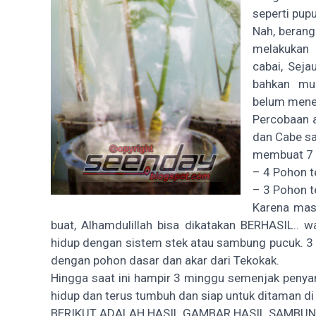
seperti pup
Nah, berang
melakukan
cabai, Seja
bahkan mud
belum mene
Percobaan 
dan Cabe sa
membuat 7 
– 4 Pohon 
– 3 Pohon 
Karena mas
buat, Alhamdulillah bisa dikatakan BERHASIL.. 
hidup dengan sistem stek atau sambung pucuk. 
dengan pohon dasar dan akar dari Tekokak.
Hingga saat ini hampir 3 minggu semenjak pen
hidup dan terus tumbuh dan siap untuk ditaman di
BERIKUT ADALAH HASIL GAMBAR HASIL SAMBUN