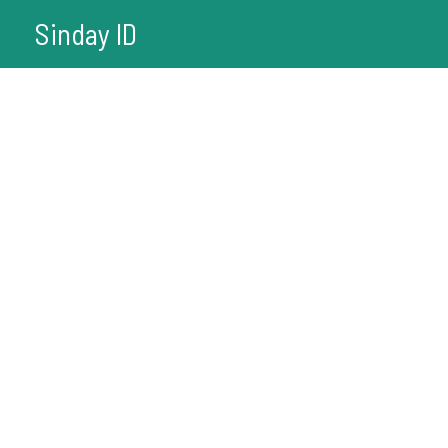
Lewati
Sinday ID
ke
konten