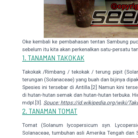
Oke kembali ke pembahasan tentan Sambung pu
sebelum itu kita akan perkenalkan satu-persatu t
1. TANAMAN TAKOKAK
Takokak /Rimbang / tekokak / terung pipit (Sol
terungan (Solanaceae) yang buah dan bijinya dipa
Spesies ini tersebar di Antilla.[2] Namun kini terse
di hutan-hutan semak dan hutan-hutan terbuka. H
mdpl.[3].
Souce: https://id.wikipedia.org/wiki/Ta
2. TANAMAN TOMAT
Tomat (Solanum lycopersicum syn. Lycopers
Solanaceae, tumbuhan asli Amerika Tengah dan 