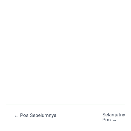
Selanjutnya
Post
←
Pos Sebelumnya
Pos
→
navigation