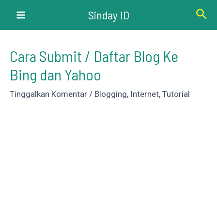
Lewati
Cari
Sinday ID
ke
Main
konten
Menu
Cara Submit / Daftar Blog Ke
Bing dan Yahoo
Tinggalkan Komentar
/
Blogging
,
Internet
,
Tutorial