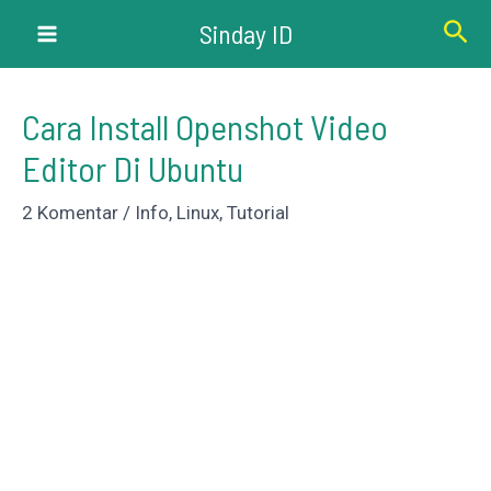
Lewati
Cari
Sinday ID
ke
Main
konten
Menu
Cara Install Openshot Video
Editor Di Ubuntu
2 Komentar
/
Info
,
Linux
,
Tutorial