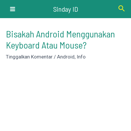
Lewati
Cari
Sinday ID
ke
Main
konten
Menu
Bisakah Android Menggunakan
Keyboard Atau Mouse?
Tinggalkan Komentar
/
Android
,
Info