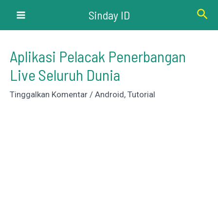
Lewati
Cari
Sinday ID
ke
Main
konten
Menu
Aplikasi Pelacak Penerbangan
Live Seluruh Dunia
Tinggalkan Komentar
/
Android
,
Tutorial