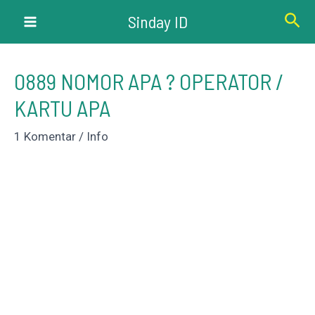
Lewati
Cari
Sinday ID
ke
Main
konten
Menu
0889 NOMOR APA ? OPERATOR /
KARTU APA
1 Komentar
/
Info