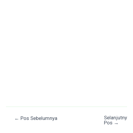
Selanjutnya
Post
←
Pos Sebelumnya
Pos
→
navigation