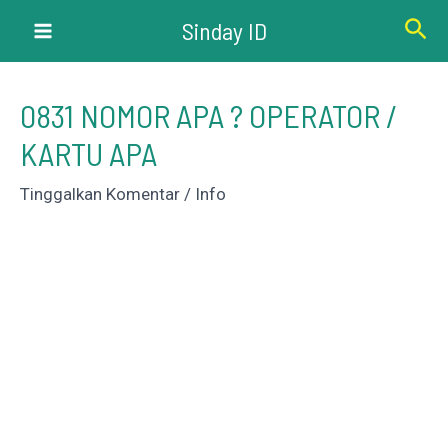
Lewati
Cari
Sinday ID
ke
Main
konten
Menu
0831 NOMOR APA ? OPERATOR /
KARTU APA
Tinggalkan Komentar
/
Info