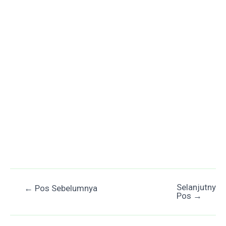
Selanjutnya
Post
←
Pos Sebelumnya
Pos
→
navigation