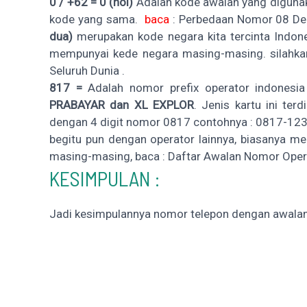
0 / +62 =
0 (nol)
Adalah kode awalan yang diguna
kode yang sama.
baca
:
Perbedaan Nomor 08 De
dua)
merupakan kode negara kita tercinta Indones
mempunyai kede negara masing-masing. silahk
Seluruh Dunia
.
817 =
Adalah nomor prefix operator indonesia
PRABAYAR dan XL EXPLOR
. Jenis kartu ini ter
dengan 4 digit nomor 0817 contohnya : 0817-12
begitu pun dengan operator lainnya, biasanya m
masing-masing, baca :
Daftar Awalan Nomor Opera
KESIMPULAN :
Jadi kesimpulannya nomor telepon dengan awalan