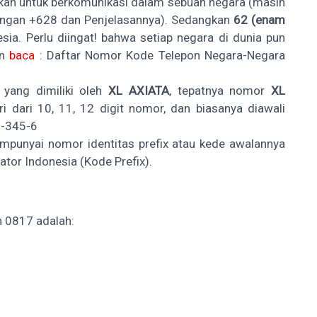
kan untuk berkomunikasi dalam sebuah negara (masih
ngan +628 dan Penjelasannya
). Sedangkan
62 (enam
ia. Perlu diingat! bahwa setiap negara di dunia pun
an
baca
:
Daftar Nomor Kode Telepon Negara-Negara
 yang dimiliki oleh
XL AXIATA
, tepatnya nomor
XL
diri dari 10, 11, 12 digit nomor, dan biasanya diawali
3-345-6
empunyai nomor identitas prefix atau kede awalannya
tor Indonesia (Kode Prefix)
.
 0817 adalah: