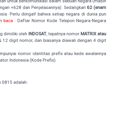
kan untuk berkomunikasi dalam sebuah negara (masih
ngan +628 dan Penjelasannya
). Sedangkan
62 (enam
ia. Perlu diingat! bahwa setiap negara di dunia pun
an
baca
:
Daftar Nomor Kode Telepon Negara-Negara
 dimiliki oleh
INDOSAT
, tepatnya nomor
MATRIX atau
 & 12 digit nomor, dan biasanya diawali dengan 4 digit
empunyai nomor identitas prefix atau kede awalannya
tor Indonesia (Kode Prefix)
.
 0815 adalah: