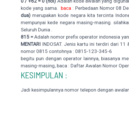
0 / +62 =
0 (nol)
Adalah kode awalan yang diguna
kode yang sama.
baca
:
Perbedaan Nomor 08 De
dua)
merupakan kode negara kita tercinta Indones
mempunyai kede negara masing-masing. silahk
Seluruh Dunia
.
815 =
Adalah nomor prefix operator indonesia yang
MENTARI
INDOSAT. Jenis kartu ini terdiri dari 11
nomor 0815 contohnya : 0815-123-345-6
begitu pun dengan operator lainnya, biasanya m
masing-masing, baca :
Daftar Awalan Nomor Opera
KESIMPULAN :
Jadi kesimpulannya nomor telepon dengan awalan