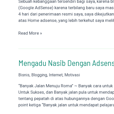
Sebuah kebanggaan tersendiri bagi saya, karena bl
(Google AdSense) karena terbilang baru saya mas
4 hari dari penerimaan resmi saya, saya dikejutka
atas Home adsense, yang lebih terkehut saya meli
Apa
Read More »
Itu
AdSense
Archievement
?
Mengadu Nasib Dengan Adsen
Bisnis
,
Blogging
,
Internet
,
Motivasi
“Banyak Jalan Menuju Roma” ~ Banyak cara untuk 
Untuk Sukses, dan Banyak jalan pula untuk mendap
tentang pepatah di atas hubungannya dengan Goo
point ketiga “Banyak jalan untuk mendapat pelajar