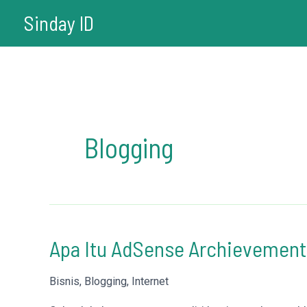
Lewati
Sinday ID
ke
konten
Blogging
Apa Itu AdSense Archievement
Bisnis
,
Blogging
,
Internet