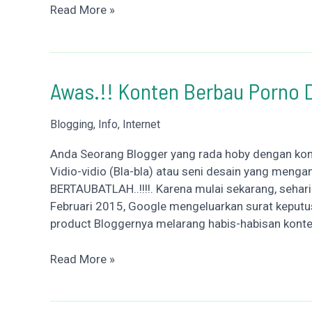
Mengadu
Read More »
Nasib
Dengan
Adsense
Awas.!! Konten Berbau Porno D
Blogging
,
Info
,
Internet
Anda Seorang Blogger yang rada hoby dengan ko
Vidio-vidio (Bla-bla) atau seni desain yang meng
BERTAUBATLAH..!!!!. Karena mulai sekarang, sehari
Februari 2015, Google mengeluarkan surat keputus
product Bloggernya melarang habis-habisan konte
Awas.!!
Read More »
Konten
Berbau
Porno