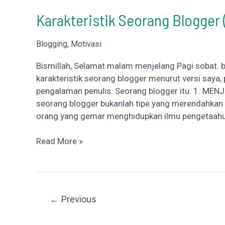
Di
Karakteristik Seorang Blogger 
Blogger
akan
Blogging
,
Motivasi
di
Babat
Bismillah, Selamat malam menjelang Pagi sobat. 
Abis
karakteristik seorang blogger menurut versi saya,
pengalaman penulis. Seorang blogger itu: 1. M
seorang blogger bukanlah tipe yang merendahkan 
orang yang gemar menghidupkan ilmu pengetaahua
Karakteristik
Read More »
Seorang
Blogger
(Versi
Aku)
Post
←
Previous
pagination